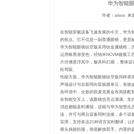
华为智能
作者：admin 来源
在智能穿戴设备飞速发展的今天，华为
的焦点。它不仅是一副普通眼镜，更是
华为智能眼镜钛空版采用钛金属镜框，
运用银黑渐变色，经纳米NCVM镀膜工
片仿佛悬浮其中，极具科幻感 ，整体
松驾驭。
性能方面，华为智能眼镜钛空版同样表
声场设计与全新同向双振膜单元，有效
杂环境中，全新的双麦克黄金布局搭配
在智能交互上，该眼镜也亮点满满。支
消息都能及时播报，还能与华为智慧生态无
连，并可与两台设备同时连接，多个设
实用，支持多达21种语言实时翻译，让
摇头就能拒接，彻底解放双手。内置的