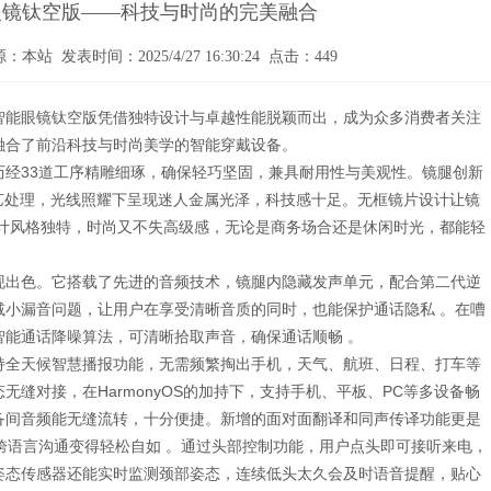
眼镜钛空版——科技与时尚的完美融合
：本站 发表时间：2025/4/27 16:30:24 点击：449
智能眼镜钛空版凭借独特设计与卓越性能脱颖而出，成为众多消费者关注
融合了前沿科技与时尚美学的智能穿戴设备。
历经33道工序精雕细琢，确保轻巧坚固，兼具耐用性与美观性。镜腿创新
艺处理，光线照耀下呈现迷人金属光泽，科技感十足。无框镜片设计让镜
设计风格独特，时尚又不失高级感，无论是商务场合还是休闲时光，都能轻
现出色。它搭载了先进的音频技术，镜腿内隐藏发声单元，配合第二代逆
减小漏音问题，让用户在享受清晰音质的同时，也能保护通话隐私 。在嘈
智能通话降噪算法，可清晰拾取声音，确保通话顺畅 。
持全天候智慧播报功能，无需频繁掏出手机，天气、航班、日程、打车等
缝对接，在HarmonyOS的加持下，支持手机、平板、PC等多设备畅
备间音频能无缝流转，十分便捷。新增的面对面翻译和同声传译功能更是
跨语言沟通变得轻松自如 。通过头部控制功能，用户点头即可接听来电，
姿态传感器还能实时监测颈部姿态，连续低头太久会及时语音提醒，贴心