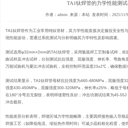
TA1钛焊管的力学性能测
作者：admin 来源：本站 发表时间：2025/11/9 1
TA1钛焊管
作为工业常用纯钛管材，其力学性能直接决定服役安全性
现性能波动，需通过系统测试与分析明确其力学特性及影响因素。
测试选用φ32mm×2mm的TA1钛焊管，采用氩弧焊工艺制备试样，依据GB
曲试样及冲击试样，分别测试抗拉强度、屈服强度、伸长率、弯曲角
万能试验机与夏比冲击试验机，全程控制环境温度23±2℃，确保数据
测试结果显示，
TA1钛焊管
母材抗拉强度为460-480MPa，屈服强度3
强度430-450MPa，屈服强度300-320MPa，伸长率≥25%，
在180°冷弯后无裂纹，表明焊缝塑性良好；冲击功测试结果为45-5
冲击载荷。
性能差异分析表明，焊缝区域力学性能略降，主要因焊接热输入导致
焊接工艺（如降低电流、缩短热作用时间）可减少晶粒粗化程度，使焊缝